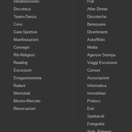
Intrattenimento
Pub
Discoteca
After Dinner
Teatro-Danza
Discoteche
Corsi
Benessere
Gare-Sportive
Divertimenti
Manifestazioni
Auto/Moto
Convegni
Media
Riti-Religiosi
Agenzie Stampa
Reading
Viaggi Escursioni
Escursioni
Comuni
Enogastronomia
Associazioni
Raduni
Informatica
Memoriali
Immobiliari
Mostre-Mercato
Proloco
Rievocazioni
Enti
Spettacoli
Fotografia
Stab. Balneari