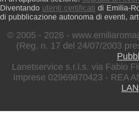
Diventando
utenti certificati
di Emilia-Ro
di pubblicazione autonoma di eventi, art
© 2005 - 2026 - www.emiliaromag
(Reg. n. 17 del 24/07/2003 pre
Pubbl
Lanetservice s.r.l.s. via Fabio Fi
Imprese 02969870423 - REA A
LAN