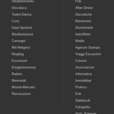
Intrattenimento
Pub
Discoteca
After Dinner
Teatro-Danza
Discoteche
Corsi
Benessere
Gare-Sportive
Divertimenti
Manifestazioni
Auto/Moto
Convegni
Media
Riti-Religiosi
Agenzie Stampa
Reading
Viaggi Escursioni
Escursioni
Comuni
Enogastronomia
Associazioni
Raduni
Informatica
Memoriali
Immobiliari
Mostre-Mercato
Proloco
Rievocazioni
Enti
Spettacoli
Fotografia
Stab. Balneari