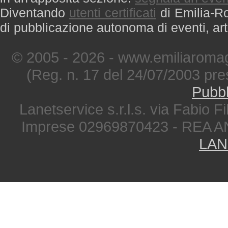
Diventando
utenti certificati
di Emilia-Ro
di pubblicazione autonoma di eventi, art
© 2005 - 2026 - www.emiliaromag
(Reg. n. 17 del 24/07/2003 pre
Pubbl
Lanetservice s.r.l.s. via Fabio Fi
Imprese 02969870423 - REA A
LAN