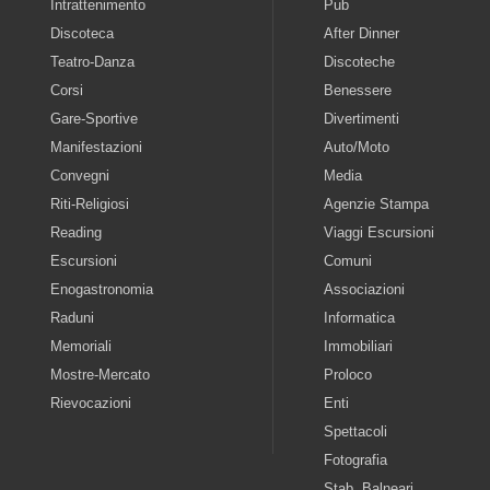
Intrattenimento
Pub
Discoteca
After Dinner
Teatro-Danza
Discoteche
Corsi
Benessere
Gare-Sportive
Divertimenti
Manifestazioni
Auto/Moto
Convegni
Media
Riti-Religiosi
Agenzie Stampa
Reading
Viaggi Escursioni
Escursioni
Comuni
Enogastronomia
Associazioni
Raduni
Informatica
Memoriali
Immobiliari
Mostre-Mercato
Proloco
Rievocazioni
Enti
Spettacoli
Fotografia
Stab. Balneari