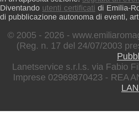
Diventando
utenti certificati
di Emilia-Ro
di pubblicazione autonoma di eventi, art
© 2005 - 2026 - www.emiliaromag
(Reg. n. 17 del 24/07/2003 pre
Pubbl
Lanetservice s.r.l.s. via Fabio Fi
Imprese 02969870423 - REA A
LAN