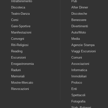
Intrattenimento
Pub
Discoteca
After Dinner
Teatro-Danza
Discoteche
Corsi
Benessere
Gare-Sportive
Divertimenti
Manifestazioni
Auto/Moto
Convegni
Media
Riti-Religiosi
Agenzie Stampa
Reading
Viaggi Escursioni
Escursioni
Comuni
Enogastronomia
Associazioni
Raduni
Informatica
Memoriali
Immobiliari
Mostre-Mercato
Proloco
Rievocazioni
Enti
Spettacoli
Fotografia
Stab. Balneari