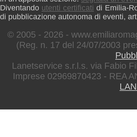
Diventando
utenti certificati
di Emilia-Ro
di pubblicazione autonoma di eventi, art
© 2005 - 2026 - www.emiliaromag
(Reg. n. 17 del 24/07/2003 pre
Pubbl
Lanetservice s.r.l.s. via Fabio Fi
Imprese 02969870423 - REA A
LAN