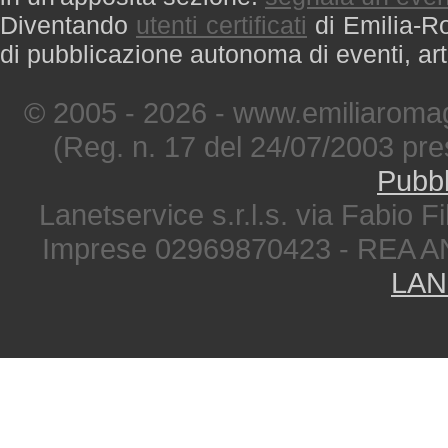
Diventando
utenti certificati
di Emilia-Ro
di pubblicazione autonoma di eventi, art
© 2005 - 2026 - www.emiliaromag
(Reg. n. 17 del 24/07/2003 pre
Pubbl
Lanetservice s.r.l.s. via Fabio Fi
Imprese 02969870423 - REA A
LAN