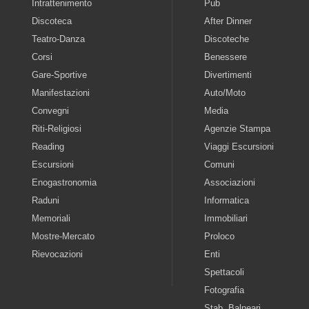
Intrattenimento
Pub
Discoteca
After Dinner
Teatro-Danza
Discoteche
Corsi
Benessere
Gare-Sportive
Divertimenti
Manifestazioni
Auto/Moto
Convegni
Media
Riti-Religiosi
Agenzie Stampa
Reading
Viaggi Escursioni
Escursioni
Comuni
Enogastronomia
Associazioni
Raduni
Informatica
Memoriali
Immobiliari
Mostre-Mercato
Proloco
Rievocazioni
Enti
Spettacoli
Fotografia
Stab. Balneari