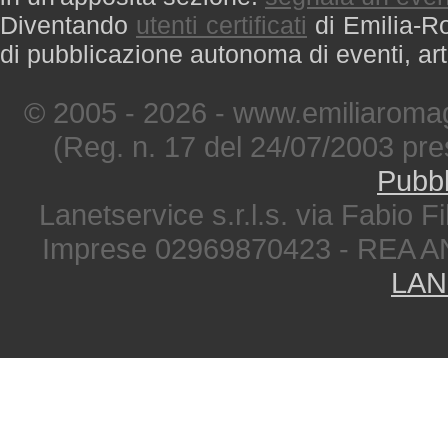
Diventando
utenti certificati
di Emilia-Ro
di pubblicazione autonoma di eventi, art
© 2005 - 2026 - www.emiliaromag
(Reg. n. 17 del 24/07/2003 pre
Pubbl
Lanetservice s.r.l.s. via Fabio Fi
Imprese 02969870423 - REA A
LAN