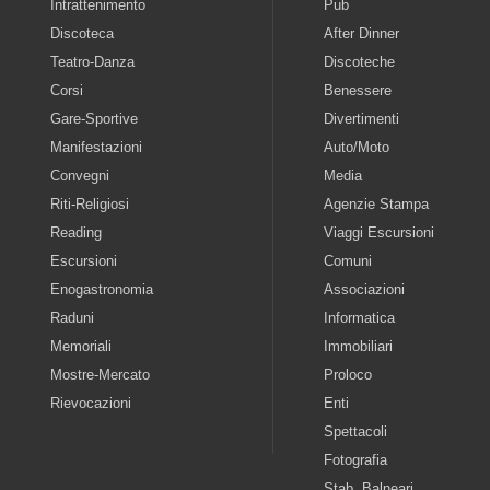
Intrattenimento
Pub
Discoteca
After Dinner
Teatro-Danza
Discoteche
Corsi
Benessere
Gare-Sportive
Divertimenti
Manifestazioni
Auto/Moto
Convegni
Media
Riti-Religiosi
Agenzie Stampa
Reading
Viaggi Escursioni
Escursioni
Comuni
Enogastronomia
Associazioni
Raduni
Informatica
Memoriali
Immobiliari
Mostre-Mercato
Proloco
Rievocazioni
Enti
Spettacoli
Fotografia
Stab. Balneari