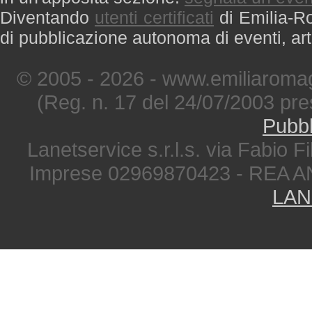
Diventando
utenti certificati
di Emilia-Ro
di pubblicazione autonoma di eventi, art
© 2005 - 2026 - www.emiliaromag
(Reg. n. 17 del 24/07/2003 pre
Pubbl
Lanetservice s.r.l.s. via Fabio Fi
Imprese 02969870423 - REA A
LAN