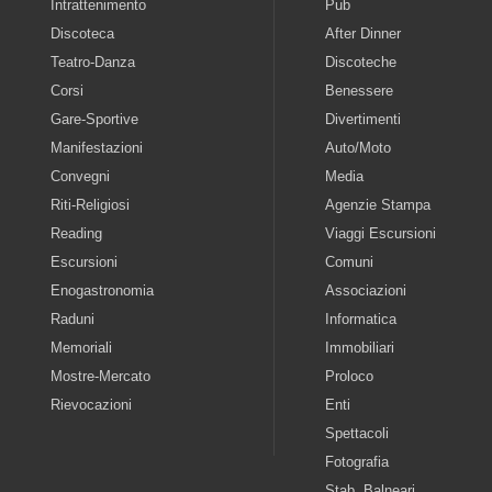
Intrattenimento
Pub
Discoteca
After Dinner
Teatro-Danza
Discoteche
Corsi
Benessere
Gare-Sportive
Divertimenti
Manifestazioni
Auto/Moto
Convegni
Media
Riti-Religiosi
Agenzie Stampa
Reading
Viaggi Escursioni
Escursioni
Comuni
Enogastronomia
Associazioni
Raduni
Informatica
Memoriali
Immobiliari
Mostre-Mercato
Proloco
Rievocazioni
Enti
Spettacoli
Fotografia
Stab. Balneari