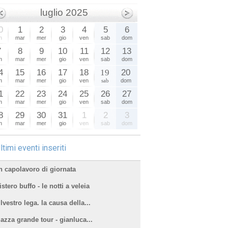
luglio 2025
0
1
2
3
4
5
6
n
mar
mer
gio
ven
sab
dom
7
8
9
10
11
12
13
n
mar
mer
gio
ven
sab
dom
4
15
16
17
18
19
20
n
mar
mer
gio
ven
sab
dom
1
22
23
24
25
26
27
n
mar
mer
gio
ven
sab
dom
8
29
30
31
1
2
3
n
mar
mer
gio
ven
sab
dom
ltimi eventi inseriti
n capolavoro di giornata
stero buffo - le notti a veleia
lvestro lega. la causa della...
iazza grande tour - gianluca...