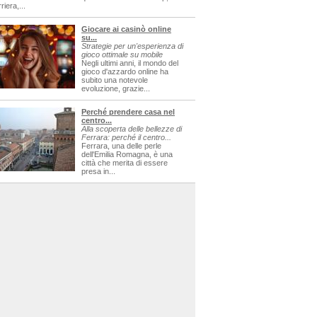
riera,...
Giocare ai casinò online
su...
Strategie per un'esperienza di
gioco ottimale su mobile
Negli ultimi anni, il mondo del
gioco d'azzardo online ha
subito una notevole
evoluzione, grazie...
Perché prendere casa nel
centro...
Alla scoperta delle bellezze di
Ferrara: perché il centro...
Ferrara, una delle perle
dell'Emilia Romagna, è una
città che merita di essere
presa in...