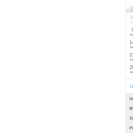
3
lu
lu
1
lu
2
lu
2
lu
U
U
Mi
Si
P