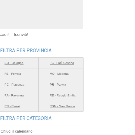
cedi!
Iscriviti!
FILTRA PER PROVINCIA
BO - Bologna
FC - Forlì-Cesena
FE - Ferrara
MO - Modena
PC - Piacenza
PR - Parma
RA - Ravenna
RE - Reggio Emilia
RN - Rimini
RSM - San Marino
FILTRA PER CATEGORIA
Chiudi il calendario