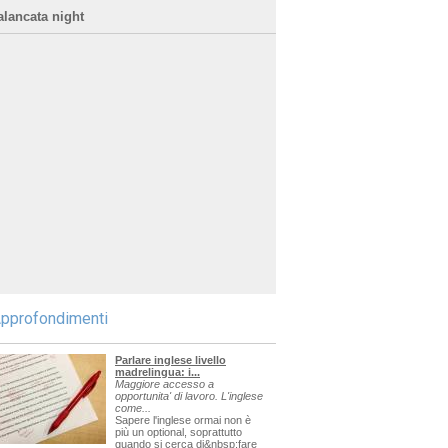
alancata night
pprofondimenti
Parlare inglese livello
madrelingua: i...
Maggiore accesso a
opportunita' di lavoro. L'inglese
come...
Sapere l'inglese ormai non è
più un optional, soprattutto
quando si cerca di&nbsp;fare