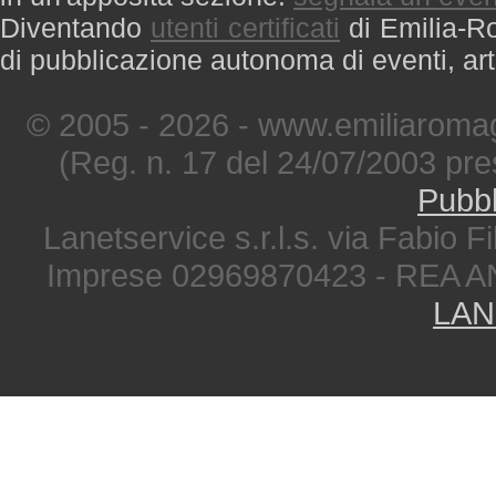
Diventando
utenti certificati
di Emilia-Ro
di pubblicazione autonoma di eventi, art
© 2005 - 2026 - www.emiliaromag
(Reg. n. 17 del 24/07/2003 pre
Pubbl
Lanetservice s.r.l.s. via Fabio Fi
Imprese 02969870423 - REA A
LAN