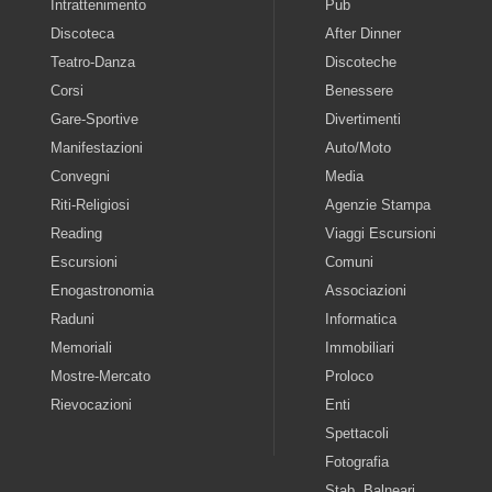
Intrattenimento
Pub
Discoteca
After Dinner
Teatro-Danza
Discoteche
Corsi
Benessere
Gare-Sportive
Divertimenti
Manifestazioni
Auto/Moto
Convegni
Media
Riti-Religiosi
Agenzie Stampa
Reading
Viaggi Escursioni
Escursioni
Comuni
Enogastronomia
Associazioni
Raduni
Informatica
Memoriali
Immobiliari
Mostre-Mercato
Proloco
Rievocazioni
Enti
Spettacoli
Fotografia
Stab. Balneari