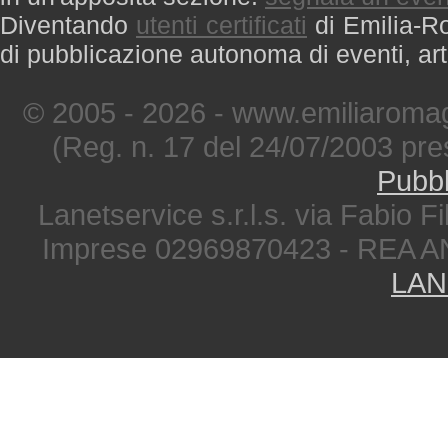
Diventando
utenti certificati
di Emilia-Ro
di pubblicazione autonoma di eventi, art
© 2005 - 2026 - www.emiliaromag
(Reg. n. 17 del 24/07/2003 pre
Pubbl
Lanetservice s.r.l.s. via Fabio Fi
Imprese 02969870423 - REA A
LAN