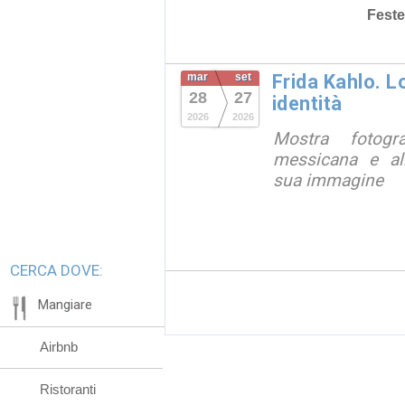
Feste
mar
set
Frida Kahlo. 
28
27
identità
2026
2026
Mostra fotograf
messicana e all
sua immagine
CERCA DOVE:
Mangiare
Airbnb
Ristoranti