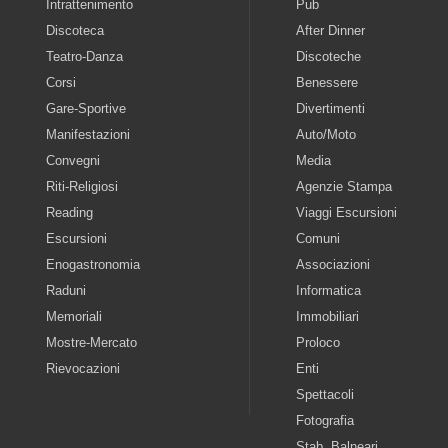
Intrattenimento
Pub
Discoteca
After Dinner
Teatro-Danza
Discoteche
Corsi
Benessere
Gare-Sportive
Divertimenti
Manifestazioni
Auto/Moto
Convegni
Media
Riti-Religiosi
Agenzie Stampa
Reading
Viaggi Escursioni
Escursioni
Comuni
Enogastronomia
Associazioni
Raduni
Informatica
Memoriali
Immobiliari
Mostre-Mercato
Proloco
Rievocazioni
Enti
Spettacoli
Fotografia
Stab. Balneari