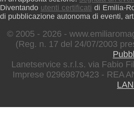
Diventando
utenti certificati
di Emilia-Ro
di pubblicazione autonoma di eventi, art
© 2005 - 2026 - www.emiliaromag
(Reg. n. 17 del 24/07/2003 pre
Pubbl
Lanetservice s.r.l.s. via Fabio Fi
Imprese 02969870423 - REA A
LAN