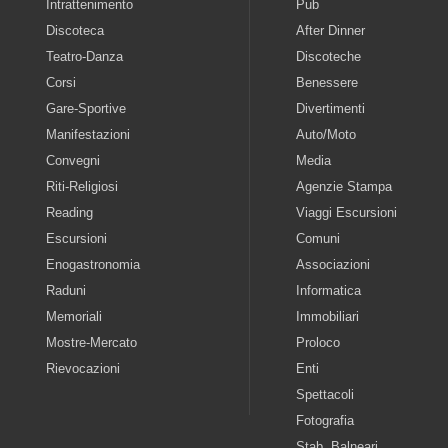
Intrattenimento
Pub
Discoteca
After Dinner
Teatro-Danza
Discoteche
Corsi
Benessere
Gare-Sportive
Divertimenti
Manifestazioni
Auto/Moto
Convegni
Media
Riti-Religiosi
Agenzie Stampa
Reading
Viaggi Escursioni
Escursioni
Comuni
Enogastronomia
Associazioni
Raduni
Informatica
Memoriali
Immobiliari
Mostre-Mercato
Proloco
Rievocazioni
Enti
Spettacoli
Fotografia
Stab. Balneari