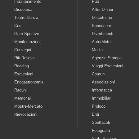
Intrattenimento
Pub
Discoteca
After Dinner
Teatro-Danza
Discoteche
Corsi
Benessere
Gare-Sportive
Divertimenti
Manifestazioni
Auto/Moto
Convegni
Media
Riti-Religiosi
Agenzie Stampa
Reading
Viaggi Escursioni
Escursioni
Comuni
Enogastronomia
Associazioni
Raduni
Informatica
Memoriali
Immobiliari
Mostre-Mercato
Proloco
Rievocazioni
Enti
Spettacoli
Fotografia
Stab. Balneari