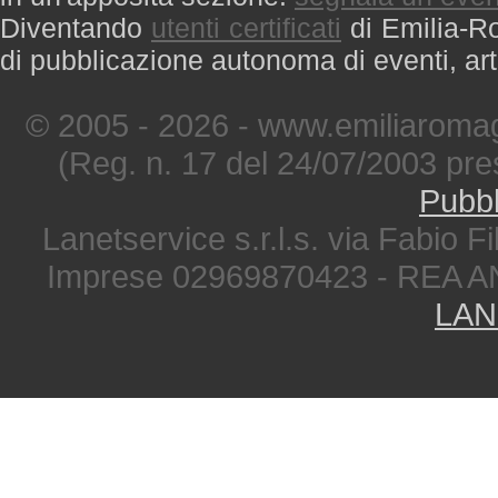
Diventando
utenti certificati
di Emilia-Ro
di pubblicazione autonoma di eventi, art
© 2005 - 2026 - www.emiliaromag
(Reg. n. 17 del 24/07/2003 pre
Pubbl
Lanetservice s.r.l.s. via Fabio Fi
Imprese 02969870423 - REA A
LAN