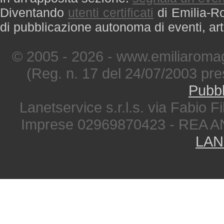
Diventando
utenti certificati
di Emilia-Ro
di pubblicazione autonoma di eventi, art
© 2005 - 2026 - www.emiliaromag
(Reg. n. 17 del 24/07/2003 pre
Pubbl
Lanetservice s.r.l.s. via Fabio Fi
Imprese 02969870423 - REA A
LAN