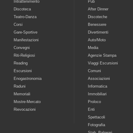
Intrattenimento
Pub
Discoteca
After Dinner
Teatro-Danza
Discoteche
Corsi
Benessere
Gare-Sportive
Divertimenti
Manifestazioni
Auto/Moto
Convegni
Media
Riti-Religiosi
Agenzie Stampa
Reading
Viaggi Escursioni
Escursioni
Comuni
Enogastronomia
Associazioni
Raduni
Informatica
Memoriali
Immobiliari
Mostre-Mercato
Proloco
Rievocazioni
Enti
Spettacoli
Fotografia
Stab. Balneari