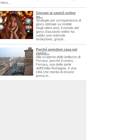
riera,...
Giocare ai casinò online
su...
Strategie per un'esperienza di
gioco ottimale su mobile
Negli ultimi anni, il mondo del
gioco d'azzardo online ha
subito una notevole
evoluzione, grazie...
Perché prendere casa nel
centro...
Alla scoperta delle bellezze di
Ferrara: perché il centro...
Ferrara, una delle perle
dell'Emilia Romagna, è una
città che merita di essere
presa in...