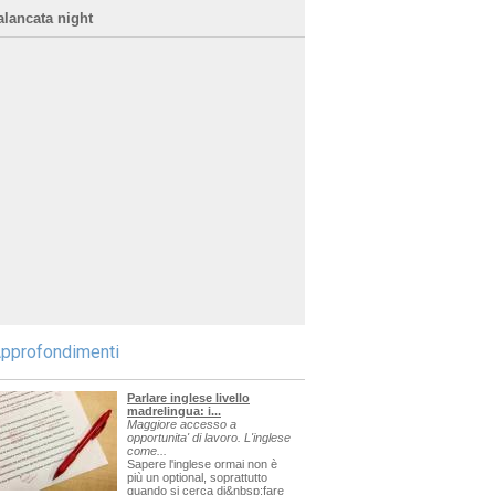
alancata night
pprofondimenti
Parlare inglese livello
madrelingua: i...
Maggiore accesso a
opportunita' di lavoro. L'inglese
come...
Sapere l'inglese ormai non è
più un optional, soprattutto
quando si cerca di&nbsp;fare