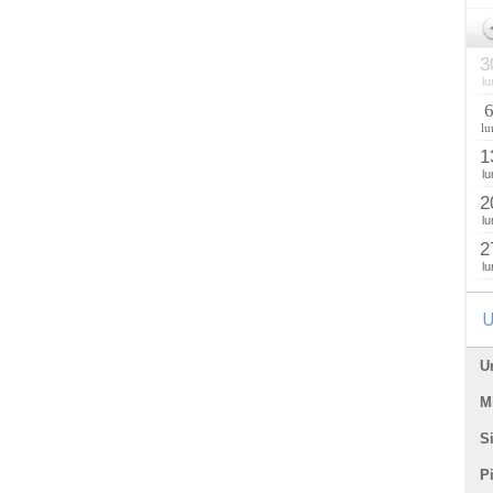
3
lu
lu
1
lu
2
lu
2
lu
U
U
Mi
Si
P