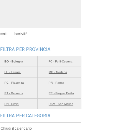
cedi!
Iscriviti!
FILTRA PER PROVINCIA
BO - Bologna
FC - Forlì-Cesena
FE - Ferrara
MO - Modena
PC - Piacenza
PR - Parma
RA - Ravenna
RE - Reggio Emilia
RN - Rimini
RSM - San Marino
FILTRA PER CATEGORIA
Chiudi il calendario