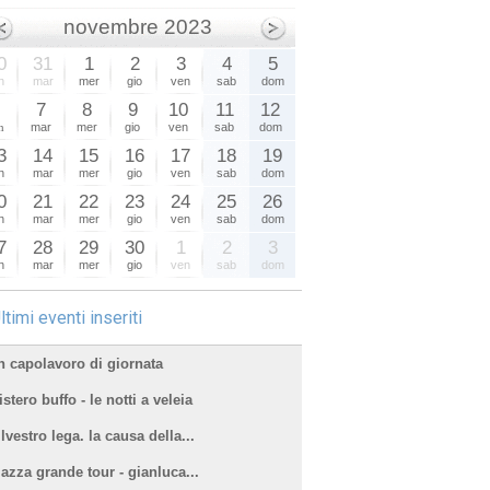
novembre 2023
0
31
1
2
3
4
5
n
mar
mer
gio
ven
sab
dom
6
7
8
9
10
11
12
n
mar
mer
gio
ven
sab
dom
3
14
15
16
17
18
19
n
mar
mer
gio
ven
sab
dom
0
21
22
23
24
25
26
n
mar
mer
gio
ven
sab
dom
7
28
29
30
1
2
3
n
mar
mer
gio
ven
sab
dom
ltimi eventi inseriti
n capolavoro di giornata
stero buffo - le notti a veleia
lvestro lega. la causa della...
iazza grande tour - gianluca...