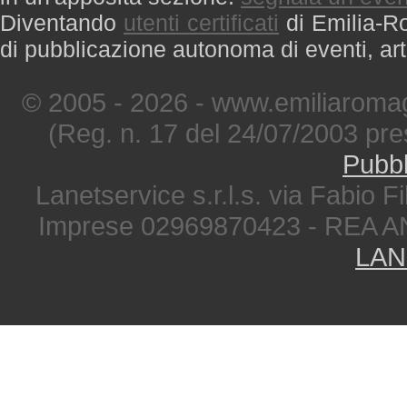
Diventando
utenti certificati
di Emilia-Ro
di pubblicazione autonoma di eventi, art
© 2005 - 2026 - www.emiliaromag
(Reg. n. 17 del 24/07/2003 pre
Pubbl
Lanetservice s.r.l.s. via Fabio Fi
Imprese 02969870423 - REA A
LAN