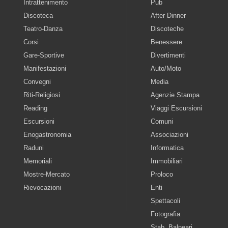
Intrattenimento
Pub
Discoteca
After Dinner
Teatro-Danza
Discoteche
Corsi
Benessere
Gare-Sportive
Divertimenti
Manifestazioni
Auto/Moto
Convegni
Media
Riti-Religiosi
Agenzie Stampa
Reading
Viaggi Escursioni
Escursioni
Comuni
Enogastronomia
Associazioni
Raduni
Informatica
Memoriali
Immobiliari
Mostre-Mercato
Proloco
Rievocazioni
Enti
Spettacoli
Fotografia
Stab. Balneari