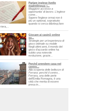
Parlare inglese livello
madrelingua: i...
Maggiore accesso a
opportunita' di lavoro. L'inglese
come...
Sapere l'inglese ormai non è
più un optional, soprattutto
quando si cerca di&nbsp;fare
riera,...
Giocare ai casinò online
su...
Strategie per un'esperienza di
gioco ottimale su mobile
Negli ultimi anni, il mondo del
gioco d'azzardo online ha
subito una notevole
evoluzione, grazie...
Perché prendere casa nel
centro...
Alla scoperta delle bellezze di
Ferrara: perché il centro...
Ferrara, una delle perle
dell'Emilia Romagna, è una
città che merita di essere
presa in...