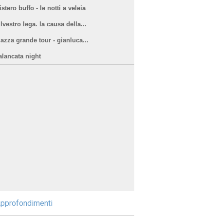
stero buffo - le notti a veleia
lvestro lega. la causa della...
iazza grande tour - gianluca...
alancata night
pprofondimenti