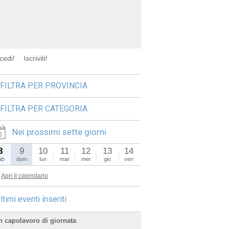
cedi!
Iscriviti!
FILTRA PER PROVINCIA
FILTRA PER CATEGORIA
Nei prossimi sette giorni
8
9
10
11
12
13
14
ab
dom
lun
mar
mer
gio
ven
Apri il calendario
ltimi eventi inseriti
n capolavoro di giornata