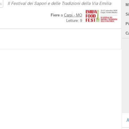
Il Festival dei Sapori e delle Tradizioni della Via Emilia
6
Mi
Si
Fiere
a
Carpi - MO
Letture: 9
P
C
A