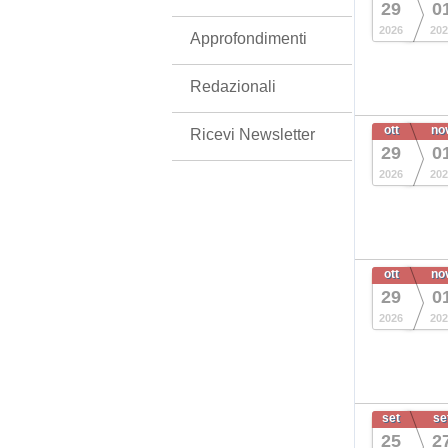
29
0
2026
202
Approfondimenti
Redazionali
ott
no
Ricevi Newsletter
29
0
2026
202
ott
no
29
0
2026
202
set
se
25
2