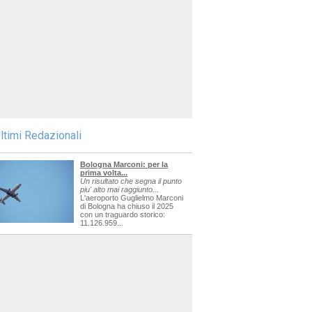
ltimi Redazionali
Bologna Marconi: per la
prima volta...
Un risultato che segna il punto
piu' alto mai raggiunto...
L'aeroporto Guglielmo Marconi
di Bologna ha chiuso il 2025
con un traguardo storico:
11.126.959...