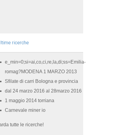
ltime ricerche
e_min=0;si=ai,co,ci,re,la,di;ss=Emilia-
romag?MODENA 1 MARZO 2013
Sfilate di carri Bologna e provincia
dal 24 marzo 2016 al 28marzo 2016
1 maggio 2014 torriana
Carnevale miner io
rda tutte le ricerche!