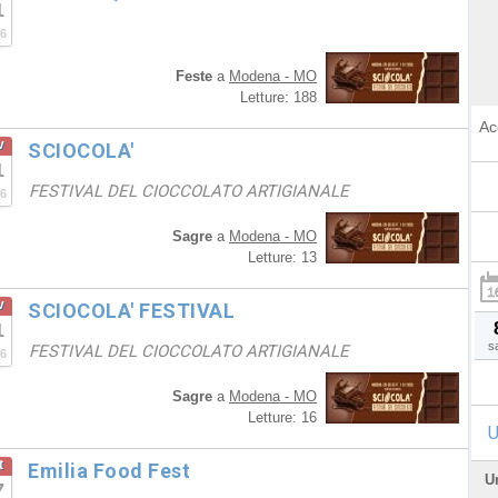
1
6
Feste
a
Modena - MO
Letture: 188
Ac
v
SCIOCOLA'
1
FESTIVAL DEL CIOCCOLATO ARTIGIANALE
6
Sagre
a
Modena - MO
Letture: 13
v
SCIOCOLA' FESTIVAL
1
s
FESTIVAL DEL CIOCCOLATO ARTIGIANALE
6
Sagre
a
Modena - MO
Letture: 16
U
t
Emilia Food Fest
U
7