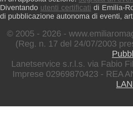
Diventando
utenti certificati
di Emilia-Ro
di pubblicazione autonoma di eventi, art
© 2005 - 2026 - www.emiliaromag
(Reg. n. 17 del 24/07/2003 pre
Pubbl
Lanetservice s.r.l.s. via Fabio Fi
Imprese 02969870423 - REA A
LAN