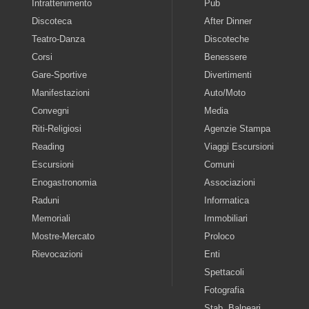
Intrattenimento
Pub
Discoteca
After Dinner
Teatro-Danza
Discoteche
Corsi
Benessere
Gare-Sportive
Divertimenti
Manifestazioni
Auto/Moto
Convegni
Media
Riti-Religiosi
Agenzie Stampa
Reading
Viaggi Escursioni
Escursioni
Comuni
Enogastronomia
Associazioni
Raduni
Informatica
Memoriali
Immobiliari
Mostre-Mercato
Proloco
Rievocazioni
Enti
Spettacoli
Fotografia
Stab. Balneari