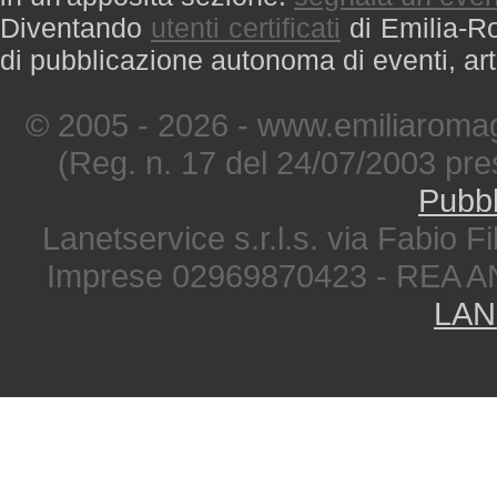
Diventando
utenti certificati
di Emilia-Ro
di pubblicazione autonoma di eventi, art
© 2005 - 2026 - www.emiliaromag
(Reg. n. 17 del 24/07/2003 pre
Pubbl
Lanetservice s.r.l.s. via Fabio Fi
Imprese 02969870423 - REA A
LAN