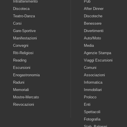
Intrattenimento
Pub
Discoteca
After Dinner
Teatro-Danza
Discoteche
Corsi
Benessere
Gare-Sportive
Divertimenti
Manifestazioni
Auto/Moto
Convegni
Media
Riti-Religiosi
Agenzie Stampa
Reading
Viaggi Escursioni
Escursioni
Comuni
Enogastronomia
Associazioni
Raduni
Informatica
Memoriali
Immobiliari
Mostre-Mercato
Proloco
Rievocazioni
Enti
Spettacoli
Fotografia
Stab. Balneari