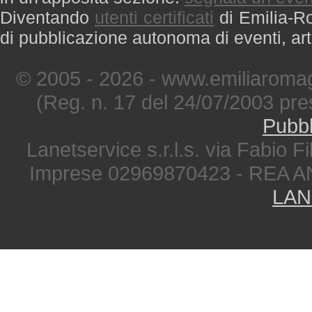
Diventando
utenti certificati
di Emilia-Ro
di pubblicazione autonoma di eventi, art
© 2005 - 2026 - www.emiliaromag
(Reg. n. 17 del 24/07/2003 pre
Pubbl
Lanetservice s.r.l.s. via Fabio Fi
Imprese 02969870423 - REA A
LAN