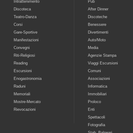
Intrattenimento
Pub
Discoteca
After Dinner
Teatro-Danza
Discoteche
Corsi
Benessere
Gare-Sportive
Divertimenti
Manifestazioni
Auto/Moto
Convegni
Media
Riti-Religiosi
Agenzie Stampa
Reading
Viaggi Escursioni
Escursioni
Comuni
Enogastronomia
Associazioni
Raduni
Informatica
Memoriali
Immobiliari
Mostre-Mercato
Proloco
Rievocazioni
Enti
Spettacoli
Fotografia
Stab. Balneari